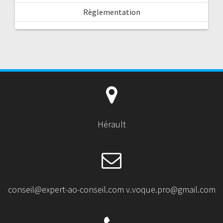
i
Règlementation
c
l
e
s
Hérault
conseil@expert-ao-conseil.com v.voque.pro@gmail.com