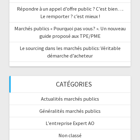
s
Répondre à un appel d’offre public ? C’est bien….
Le remporter ? c’est mieux !
e
Marchés publics « Pourquoi pas vous? ». Un nouveau
i
guide proposé aux TPE/PME
Le sourcing dans les marchés publics: Véritable
n
démarche d’acheteur
d
e
CATÉGORIES
s
Actualités marchés publics
a
Généralités marchés publics
r
L'entreprise Expert AO
t
Non classé