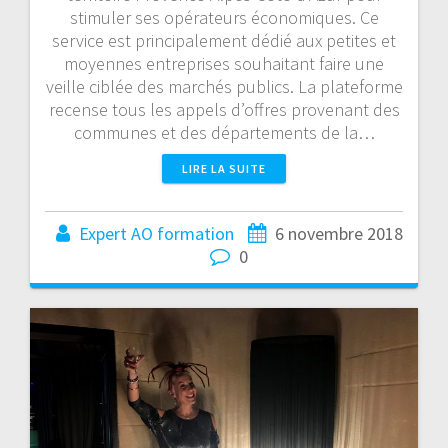
stimuler ses opérateurs économiques. Ce
service est principalement dédié aux petites et
moyennes entreprises souhaitant faire une
veille ciblée des marchés publics. La plateforme
recense tous les appels d’offres provenant des
communes et des départements de la…
LIRE LA SUITE
Expert AO formation
6 novembre 2018
0