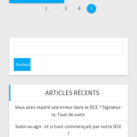
a
P
P
P
1
…
3
4
P
5
v
a
a
a
a
g
g
g
g
i
e
e
e
e
g
R
e
a
c
t
h
e
i
r
c
ARTICLES RÉCENTS
o
h
e
n
Vous avez repéré une erreur dans le DCE ? Signalez-
r
la. Tout de suite.
a
:
Subir ou agir : et si tout commençait par votre DCE
u
?